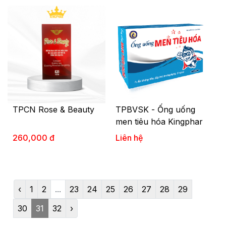
TPCN Rose & Beauty
TPBVSK - Ống uống
men tiêu hóa Kingphar
260,000 đ
Liên hệ
‹
1
2
...
23
24
25
26
27
28
29
30
31
32
›