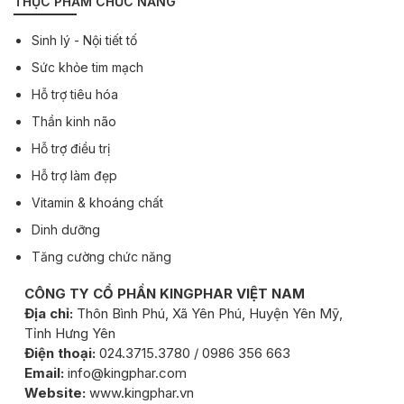
THỰC PHẨM CHỨC NĂNG
Sinh lý - Nội tiết tố
Sức khỏe tim mạch
Hỗ trợ tiêu hóa
Thần kinh não
Hỗ trợ điều trị
Hỗ trợ làm đẹp
Vitamin & khoáng chất
Dinh dưỡng
Tăng cường chức năng
CÔNG TY CỔ PHẦN KINGPHAR VIỆT NAM
Địa chỉ:
Thôn Bình Phú, Xã Yên Phú, Huyện Yên Mỹ,
Tỉnh Hưng Yên
Điện thoại:
024.3715.3780 / 0986 356 663
Email:
info@kingphar.com
Website:
www.kingphar.vn