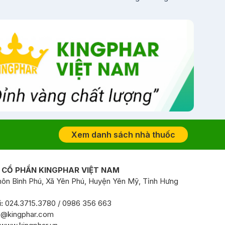
Xem danh sách nhà thuốc
 CỔ PHẦN KINGPHAR VIỆT NAM
ôn Bình Phú, Xã Yên Phú, Huyện Yên Mỹ, Tỉnh Hưng
:
024.3715.3780 / 0986 356 663
o@kingphar.com