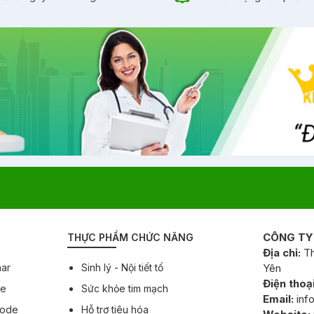
CÔNG TY
THỰC PHẨM CHỨC NĂNG
Địa chỉ:
Th
har
Sinh lý - Nội tiết tố
Yên
Điện thoại
ee
Sức khỏe tim mạch
Email:
inf
Code
Hỗ trợ tiêu hóa