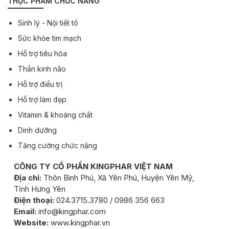
THỰC PHẨM CHỨC NĂNG
Sinh lý - Nội tiết tố
Sức khỏe tim mạch
Hỗ trợ tiêu hóa
Thần kinh não
Hỗ trợ điều trị
Hỗ trợ làm đẹp
Vitamin & khoáng chất
Dinh dưỡng
Tăng cường chức năng
CÔNG TY CỔ PHẦN KINGPHAR VIỆT NAM
Địa chỉ:
Thôn Bình Phú, Xã Yên Phú, Huyện Yên Mỹ,
Tỉnh Hưng Yên
Điện thoại:
024.3715.3780 / 0986 356 663
Email:
info@kingphar.com
Website:
www.kingphar.vn