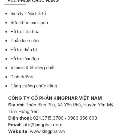
THỰC PHẨM CHỨC NĂNG
Sinh lý - Nội tiết tố
Sức khỏe tim mạch
Hỗ trợ tiêu hóa
Thần kinh não
Hỗ trợ điều trị
Hỗ trợ làm đẹp
Vitamin & khoáng chất
Dinh dưỡng
Tăng cường chức năng
CÔNG TY CỔ PHẦN KINGPHAR VIỆT NAM
Địa chỉ:
Thôn Bình Phú, Xã Yên Phú, Huyện Yên Mỹ,
Tỉnh Hưng Yên
Điện thoại:
024.3715.3780 / 0986 356 663
Email:
info@kingphar.com
Website:
www.kingphar.vn