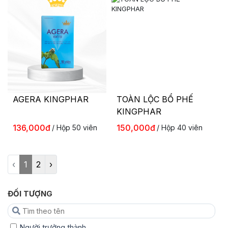
AGERA KINGPHAR
TOÀN LỘC BỔ PHẾ
KINGPHAR
136,000đ
150,000đ
/ Hộp 50 viên
/ Hộp 40 viên
‹
1
2
›
ĐỐI TƯỢNG
Người trưởng thành