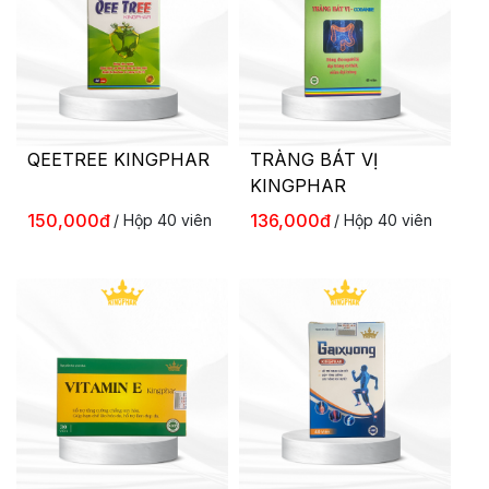
Chống nắng toàn thân
Dưỡng thể
Chăm sóc ngực
Chăm sóc cơ thể
QEETREE KINGPHAR
TRÀNG BÁT VỊ
Sữa tắm, xà bông
0 sản phẩm
KINGPHAR
Khử mùi
150,000đ
136,000đ
/ Hộp 40 viên
/ Hộp 40 viên
Trị dạn da - Nứt da