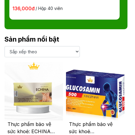
Hô hấp - xoang
136,000đ
88,
/ Hộp 40 viên
Cơ xương khớp
Hỗ trợ điều trị
Gout
11 sản phẩm
Tiểu đường
Sản phẩm nổi bật
Gan - mật
Bảo vệ mắt
Tăng sức đề kháng
Hỗ trợ trao đổi chất
Cải thiện tăng
cường chức
năng
1 sản phẩm
Da
Thực phẩm bảo vệ
Thực phẩm bảo vệ
Tóc
sức khoẻ: ECHINA
sức khoẻ