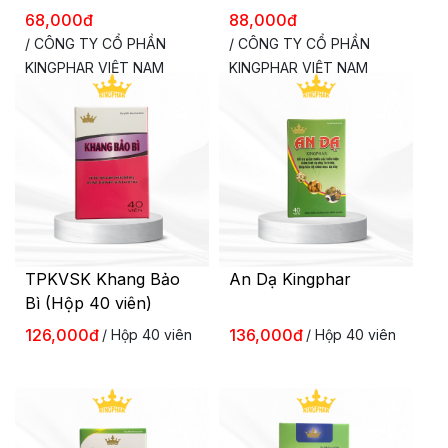
KINGPHAR (30v)
GLUCOSAMIN 500
Kích cỡ ngực
68,000đ
88,000đ
Hỗ trợ làm đẹp
KINGPHAR (100V)
Hỗ trợ giảm cân
/ CÔNG TY CỔ PHẦN
/ CÔNG TY CỔ PHẦN
1 sản phẩm
KINGPHAR VIỆT NAM
KINGPHAR VIỆT NAM
Thực phẩm giảm cân
Vitamin C
Vitamin A
Vitamin E
Vitamin &
Canxi
khoáng chất
Sắt
2 sản phẩm
TPKVSK Khang Bảo
An Dạ Kingphar
Kẽm
Bì (Hộp 40 viên)
126,000đ
136,000đ
/ Hộp 40 viên
/ Hộp 40 viên
Sữa
Thực phẩm ăn kiêng
Dinh dưỡng
0 sản phẩm