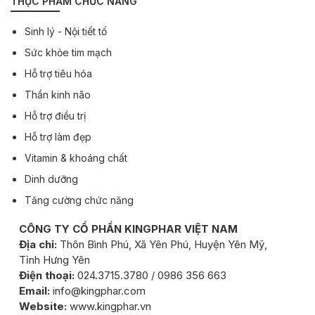
THỰC PHẨM CHỨC NĂNG
Sinh lý - Nội tiết tố
Sức khỏe tim mạch
Hỗ trợ tiêu hóa
Thần kinh não
Hỗ trợ điều trị
Hỗ trợ làm đẹp
Vitamin & khoáng chất
Dinh dưỡng
Tăng cường chức năng
CÔNG TY CỔ PHẦN KINGPHAR VIỆT NAM
Địa chỉ:
Thôn Bình Phú, Xã Yên Phú, Huyện Yên Mỹ,
Tỉnh Hưng Yên
Điện thoại:
024.3715.3780 / 0986 356 663
Email:
info@kingphar.com
Website:
www.kingphar.vn