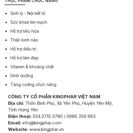
THỰC PHẨM CHỨC NĂNG
Sinh lý - Nội tiết tố
Sức khỏe tim mạch
Hỗ trợ tiêu hóa
Thần kinh não
Hỗ trợ điều trị
Hỗ trợ làm đẹp
Vitamin & khoáng chất
Dinh dưỡng
Tăng cường chức năng
CÔNG TY CỔ PHẦN KINGPHAR VIỆT NAM
Địa chỉ:
Thôn Bình Phú, Xã Yên Phú, Huyện Yên Mỹ,
Tỉnh Hưng Yên
Điện thoại:
024.3715.3780 / 0986 356 663
Email:
info@kingphar.com
Website:
www.kingphar.vn