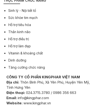
THỰC PHẨM CHỨC NĂNG
Sinh lý - Nội tiết tố
Sức khỏe tim mạch
Hỗ trợ tiêu hóa
Thần kinh não
Hỗ trợ điều trị
Hỗ trợ làm đẹp
Vitamin & khoáng chất
Dinh dưỡng
Tăng cường chức năng
CÔNG TY CỔ PHẦN KINGPHAR VIỆT NAM
Địa chỉ:
Thôn Bình Phú, Xã Yên Phú, Huyện Yên Mỹ,
Tỉnh Hưng Yên
Điện thoại:
024.3715.3780 / 0986 356 663
Email:
info@kingphar.com
Website:
www.kingphar.vn