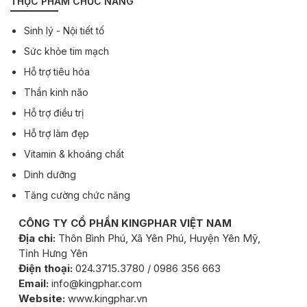
THỰC PHẨM CHỨC NĂNG
Sinh lý - Nội tiết tố
Sức khỏe tim mạch
Hỗ trợ tiêu hóa
Thần kinh não
Hỗ trợ điều trị
Hỗ trợ làm đẹp
Vitamin & khoáng chất
Dinh dưỡng
Tăng cường chức năng
CÔNG TY CỔ PHẦN KINGPHAR VIỆT NAM
Địa chỉ:
Thôn Bình Phú, Xã Yên Phú, Huyện Yên Mỹ,
Tỉnh Hưng Yên
Điện thoại:
024.3715.3780 / 0986 356 663
Email:
info@kingphar.com
Website:
www.kingphar.vn