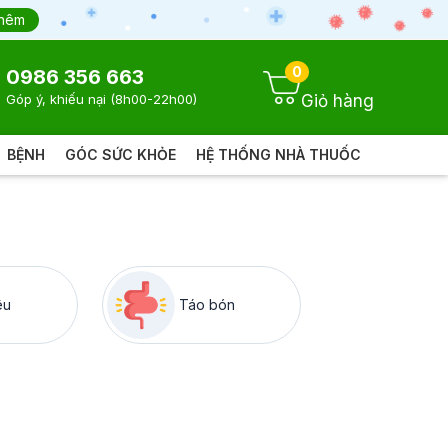
thêm
0
0986 356 663
Giỏ hàng
Góp ý, khiếu nại (8h00-22h00)
BỆNH
GÓC SỨC KHỎE
HỆ THỐNG NHÀ THUỐC
êu
Táo bón