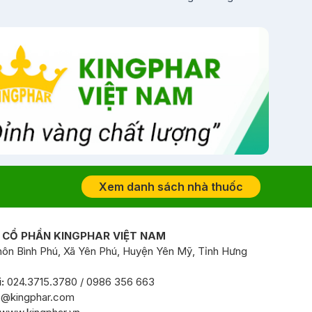
Xem danh sách nhà thuốc
 CỔ PHẦN KINGPHAR VIỆT NAM
ôn Bình Phú, Xã Yên Phú, Huyện Yên Mỹ, Tỉnh Hưng
:
024.3715.3780 / 0986 356 663
o@kingphar.com