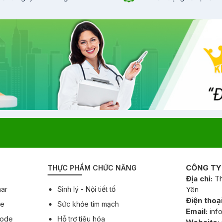
CÔNG TY
THỰC PHẨM CHỨC NĂNG
Địa chỉ:
Th
har
Sinh lý - Nội tiết tố
Yên
Điện thoại
ee
Sức khỏe tim mạch
Email:
inf
Code
Hỗ trợ tiêu hóa