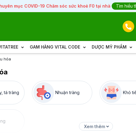
huyên mục COVID-19 Chăm sóc sức khoẻ F0 tại nhà
Tìm hiểu 
ITATREE
GAM HÀNG VITAL CODE
DƯỢC MỸ PHẨM
êu hóa
hóa
, tá tràng
Nhuận tràng
Khó ti
àng
Xem thêm