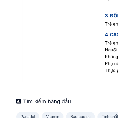
3
ĐỐ
Trẻ em
4
CÁ
Trẻ em
Người 
Không 
Phụ nữ
Thực p
Tìm kiếm hàng đầu
Panadol
Vitamin
Bao cao su
Tinh chấ