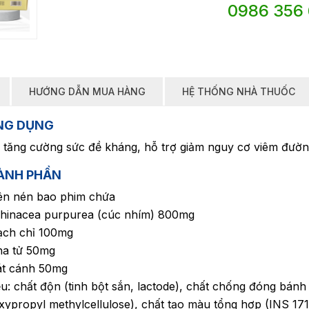
0986 356
HƯỚNG DẪN MUA HÀNG
HỆ THỐNG NHÀ THUỐC
NG DỤNG
 tăng cường sức đề kháng, hỗ trợ giảm nguy cơ viêm đườ
ÀNH PHẦN
iên nén bao phim chứa
chinacea purpurea (cúc nhím) 800mg
ạch chỉ 100mg
ha tử 50mg
át cánh 50mg
ệu: chất độn (tinh bột sắn, lactode), chất chống đóng bánh
ypropyl methylcellulose), chất tạo màu tổng hợp (INS 171