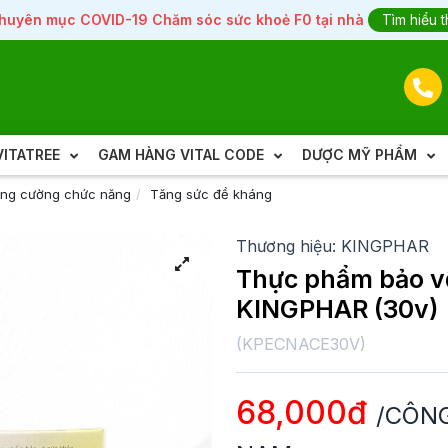
huyên mục COVID-19 Chăm sóc sức khoẻ F0 tại nhà
Tìm hiểu 
ITATREE
GAM HÀNG VITAL CODE
DƯỢC MỸ PHẨM
tăng cường chức năng
Tăng sức đề kháng
Thương hiệu:
KINGPHAR
Thực phẩm bảo v
KINGPHAR (30v)
(
KPECNACE30V
)
68,000đ
/CÔNG