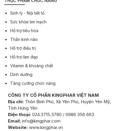
THỰC PHẨM CHỨC NĂNG
Sinh lý - Nội tiết tố
Sức khỏe tim mạch
Hỗ trợ tiêu hóa
Thần kinh não
Hỗ trợ điều trị
Hỗ trợ làm đẹp
Vitamin & khoáng chất
Dinh dưỡng
Tăng cường chức năng
CÔNG TY CỔ PHẦN KINGPHAR VIỆT NAM
Địa chỉ:
Thôn Bình Phú, Xã Yên Phú, Huyện Yên Mỹ,
Tỉnh Hưng Yên
Điện thoại:
024.3715.3780 / 0986 356 663
Email:
info@kingphar.com
Website:
www.kingphar.vn