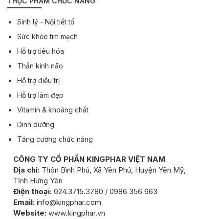
THỰC PHẨM CHỨC NĂNG
Sinh lý - Nội tiết tố
Sức khỏe tim mạch
Hỗ trợ tiêu hóa
Thần kinh não
Hỗ trợ điều trị
Hỗ trợ làm đẹp
Vitamin & khoáng chất
Dinh dưỡng
Tăng cường chức năng
CÔNG TY CỔ PHẦN KINGPHAR VIỆT NAM
Địa chỉ:
Thôn Bình Phú, Xã Yên Phú, Huyện Yên Mỹ,
Tỉnh Hưng Yên
Điện thoại:
024.3715.3780 / 0986 356 663
Email:
info@kingphar.com
Website:
www.kingphar.vn