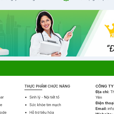
CÔNG TY
THỰC PHẨM CHỨC NĂNG
Địa chỉ:
Th
har
Sinh lý - Nội tiết tố
Yên
Điện thoại
ee
Sức khỏe tim mạch
Email:
inf
Code
Hỗ trợ tiêu hóa