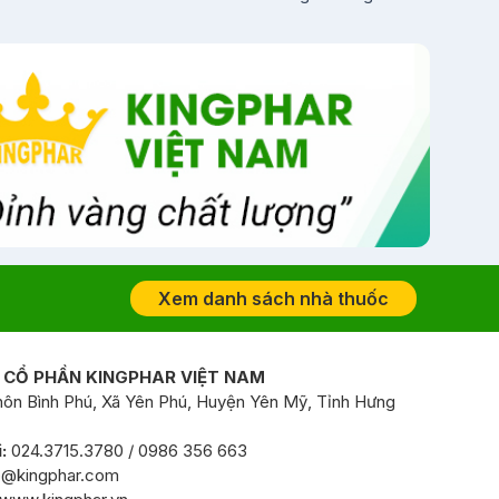
Xem danh sách nhà thuốc
 CỔ PHẦN KINGPHAR VIỆT NAM
ôn Bình Phú, Xã Yên Phú, Huyện Yên Mỹ, Tỉnh Hưng
:
024.3715.3780 / 0986 356 663
o@kingphar.com