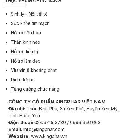
THỰC PHẨM CHỨC NĂNG
Sinh lý - Nội tiết tố
Sức khỏe tim mạch
Hỗ trợ tiêu hóa
Thần kinh não
Hỗ trợ điều trị
Hỗ trợ làm đẹp
Vitamin & khoáng chất
Dinh dưỡng
Tăng cường chức năng
CÔNG TY CỔ PHẦN KINGPHAR VIỆT NAM
Địa chỉ:
Thôn Bình Phú, Xã Yên Phú, Huyện Yên Mỹ,
Tỉnh Hưng Yên
Điện thoại:
024.3715.3780 / 0986 356 663
Email:
info@kingphar.com
Website:
www.kingphar.vn