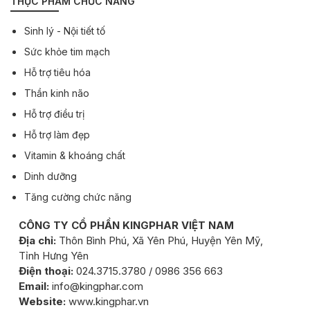
THỰC PHẨM CHỨC NĂNG
Sinh lý - Nội tiết tố
Sức khỏe tim mạch
Hỗ trợ tiêu hóa
Thần kinh não
Hỗ trợ điều trị
Hỗ trợ làm đẹp
Vitamin & khoáng chất
Dinh dưỡng
Tăng cường chức năng
CÔNG TY CỔ PHẦN KINGPHAR VIỆT NAM
Địa chỉ:
Thôn Bình Phú, Xã Yên Phú, Huyện Yên Mỹ,
Tỉnh Hưng Yên
Điện thoại:
024.3715.3780 / 0986 356 663
Email:
info@kingphar.com
Website:
www.kingphar.vn