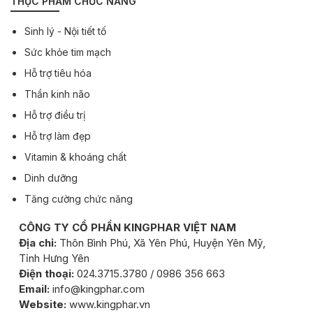
THỰC PHẨM CHỨC NĂNG
Sinh lý - Nội tiết tố
Sức khỏe tim mạch
Hỗ trợ tiêu hóa
Thần kinh não
Hỗ trợ điều trị
Hỗ trợ làm đẹp
Vitamin & khoáng chất
Dinh dưỡng
Tăng cường chức năng
CÔNG TY CỔ PHẦN KINGPHAR VIỆT NAM
Địa chỉ:
Thôn Bình Phú, Xã Yên Phú, Huyện Yên Mỹ,
Tỉnh Hưng Yên
Điện thoại:
024.3715.3780 / 0986 356 663
Email:
info@kingphar.com
Website:
www.kingphar.vn