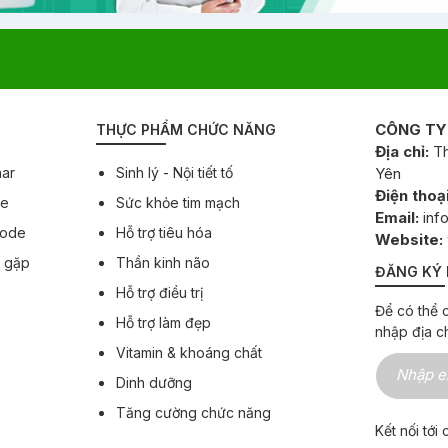
CÔNG TY
THỰC PHẨM CHỨC NĂNG
Địa chỉ:
Th
har
Sinh lý - Nội tiết tố
Yên
Điện thoại
ee
Sức khỏe tim mạch
Email:
inf
Code
Hỗ trợ tiêu hóa
Website:
g gặp
Thần kinh não
ĐĂNG KÝ 
Hỗ trợ điều trị
Để có thể c
Hỗ trợ làm đẹp
nhập địa c
Vitamin & khoáng chất
Dinh dưỡng
Tăng cường chức năng
Kết nối tới 