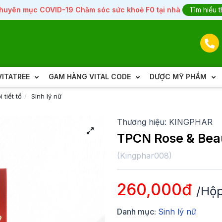
huyên mục COVID-19 Chăm sóc sức khoẻ F0 tại nhà
Tìm hiểu 
ITATREE
GAM HÀNG VITAL CODE
DƯỢC MỸ PHẨM
i tiết tố
Sinh lý nữ
Thương hiệu:
KINGPHAR
TPCN Rose & Bea
(
Kingphar008
)
260,000đ
/Hộp
Danh mục:
Sinh lý nữ