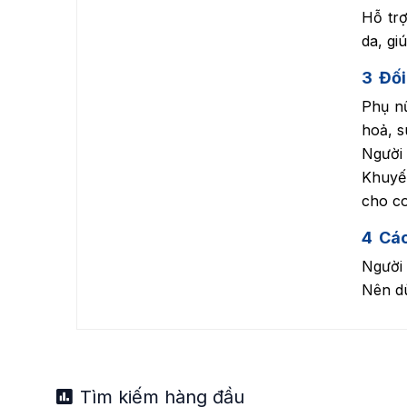
Hỗ trợ
da, gi
3
Đối
Phụ nữ
hoả, s
Người 
Khuyế
cho co
4
Cá
Người 
Nên d
Tìm kiếm hàng đầu