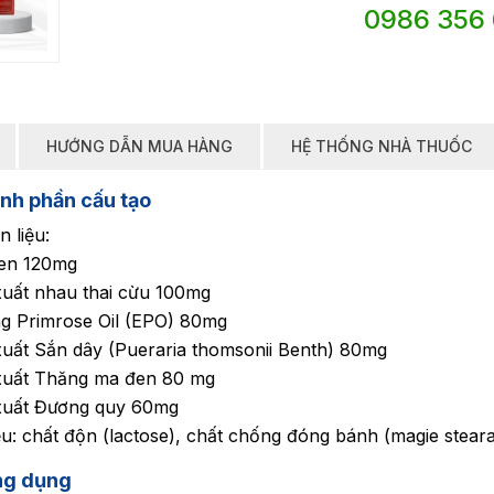
0986 356
HƯỚNG DẪN MUA HÀNG
HỆ THỐNG NHÀ THUỐC
nh phần cấu tạo
 liệu:
gen 120mg
xuất nhau thai cừu 100mg
g Primrose Oil (EPO) 80mg
xuất Sắn dây (Pueraria thomsonii Benth) 80mg
 xuất Thăng ma đen 80 mg
 xuất Đương quy 60mg
ệu: chất độn (lactose), chất chống đóng bánh (magie steara
ng dụng