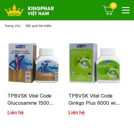
0
Trang chủ
Kết quả tìm kiếm
TPBVSK Vital Code
TPBVSK Vital Code
Glucosamine 1500
Ginkgo Plus 6000 with
plus Shark Cartilage
Q10 50mg
Liên hệ
Liên hệ