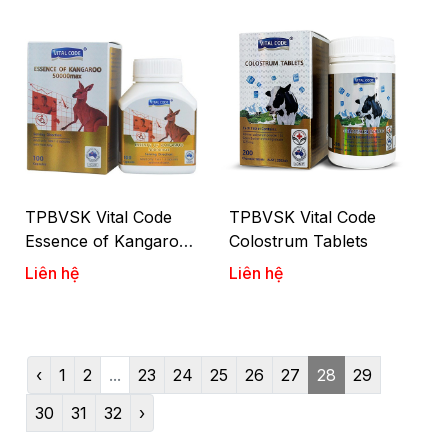
TPBVSK Vital Code
TPBVSK Vital Code
Essence of Kangaroo
Colostrum Tablets
50000Max
Liên hệ
Liên hệ
‹
1
2
...
23
24
25
26
27
28
29
30
31
32
›