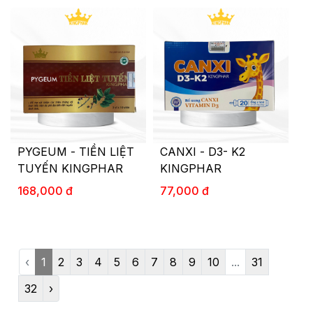
PYGEUM - TIỀN LIỆT
CANXI - D3- K2
TUYẾN KINGPHAR
KINGPHAR
168,000 đ
77,000 đ
‹
1
2
3
4
5
6
7
8
9
10
...
31
32
›