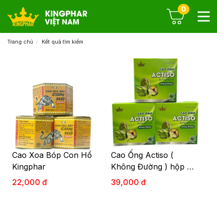
0
Trang chủ
Kết quả tìm kiếm
Cao Xoa Bóp Con Hổ
Cao Ống Actiso (
Kingphar
Không Đường ) hộp 10
ông x10 ml
22,000 đ
39,000 đ