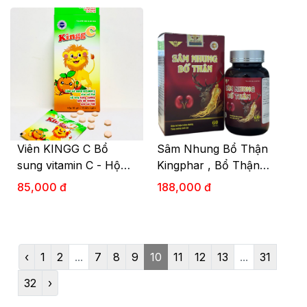
Viên KINGG C Bổ
Sâm Nhung Bổ Thận
sung vitamin C - Hộp
Kingphar , Bổ Thận
30 gói x 10 viên
Tráng Dương, Tăng
85,000 đ
188,000 đ
Cường Sinh Lý Nam
Giới, Hộp 60 Viên
‹
1
2
...
7
8
9
10
11
12
13
...
31
32
›