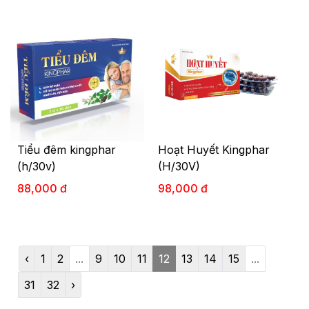
Tiểu đêm kingphar
Hoạt Huyết Kingphar
(h/30v)
(H/30V)
88,000 đ
98,000 đ
‹
1
2
...
9
10
11
12
13
14
15
...
31
32
›