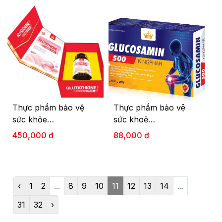
Thực phẩm bảo vệ
Thực phẩm bảo vệ
sức khỏe
sức khoẻ
GLUTATHIONE 1000
GLUCOSAMIN 500
450,000 đ
88,000 đ
PLUS KINGPHAR
KINGPHAR (100V)
(60V)
‹
1
2
...
8
9
10
11
12
13
14
...
31
32
›