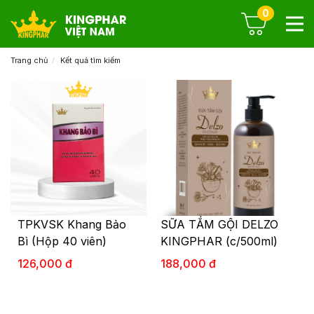
0
Trang chủ
Kết quả tìm kiếm
TPKVSK Khang Bảo
SỮA TẮM GỘI DELZO
Bì (Hộp 40 viên)
KINGPHAR (c/500ml)
126,000 đ
188,000 đ