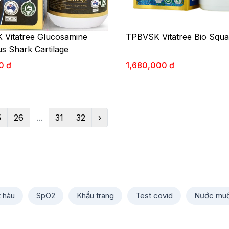
Vitatree Glucosamine
TPBVSK Vitatree Bio Squa
us Shark Cartilage
0 đ
1,680,000 đ
5
26
...
31
32
›
t hàu
SpO2
Khẩu trang
Test covid
Nước muố