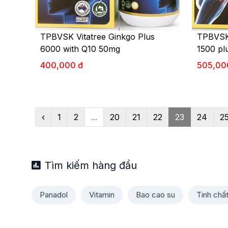
TPBVSK Vitatree Ginkgo Plus
TPBVSK 
6000 with Q10 50mg
1500 pl
400,000 đ
505,00
‹
1
2
...
20
21
22
23
24
2
Tìm kiếm hàng đầu
Panadol
Vitamin
Bao cao su
Tinh chấ