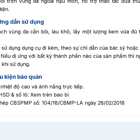
bôi trơn vùng da ngoài hậu môn, hỗ trợ thao tác đưa t
tiện.
ng dẫn sử dụng
ch vùng da cần bôi, lau khô, lấy một lượng kem vừa đủ 
 sử dụng dụng cụ đi kèm, theo sự chỉ dẫn của bác sỹ hoặc
 Nếu dị ứng với bất kỳ thành phần nào của sản phẩm thì n
 khi sử dụng.
u kiện bảo quản
nhiệt độ cao và ánh nắng trực tiếp.
SD & số lô: Xem trên bao bì
phép CBSPMP số: 104/18/CBMP-LA ngày 28/02/2018