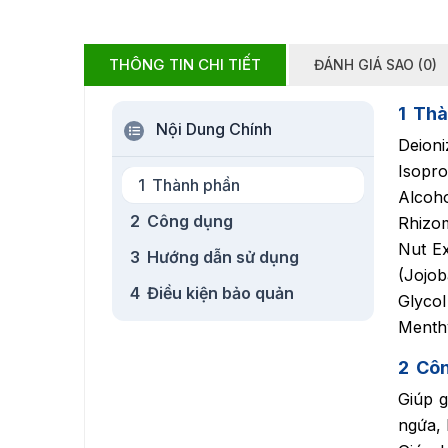
THÔNG TIN CHI TIẾT
ĐÁNH GIÁ SAO (0)
1
Thà
Nội Dung Chính
Deioni
Isopro
1
Thành phần
Alcoho
2
Công dụng
Rhizo
Nut Ex
3
Hướng dẫn sử dụng
(Jojob
4
Điều kiện bảo quản
Glyco
Menthy
2
Cô
Giúp g
ngứa, 