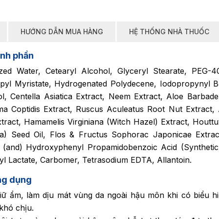
HƯỚNG DẪN MUA HÀNG
HỆ THỐNG NHÀ THUỐC
nh phần
zed Water, Cetearyl Alcohol, Glyceryl Stearate, PEG-40
pyl Myristate, Hydrogenated Polydecene, Iodopropynyl B
l, Centella Asiatica Extract, Neem Extract, Aloe Barbad
ma Coptidis Extract, Ruscus Aculeatus Root Nut Extract
tract, Hamamelis Virginiana (Witch Hazel) Extract, Houtt
a) Seed Oil, Flos & Fructus Sophorac Japonicae Extract
l (and) Hydroxyphenyl Propamidobenzoic Acid (Synthetic
l Lactate, Carbomer, Tetrasodium EDTA, Allantoin.
ng dụng
iữ ẩm, làm dịu mát vùng da ngoài hậu môn khi có biểu h
khó chịu.