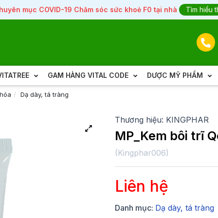
huyên mục COVID-19 Chăm sóc sức khoẻ F0 tại nhà
Tìm hiểu 
ITATREE
GAM HÀNG VITAL CODE
DƯỢC MỸ PHẨM
 hóa
Dạ dày, tá tràng
Thương hiệu:
KINGPHAR
MP_Kem bôi trĩ Q
(
Kingphar006
)
Liên hệ
Danh mục:
Dạ dày, tá tràng