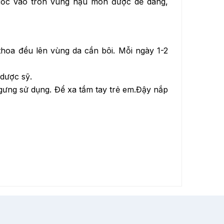
huốc vào tron vùng hậu môn được dễ dàng,
thoa đều lên vùng da cần bôi. Mỗi ngày 1-2
 dược sỹ.
gưng sử dụng. Để xa tầm tay trẻ em.Đậy nắp