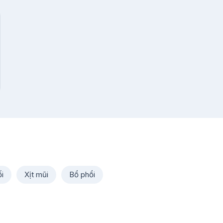
i
Xịt mũi
Bổ phổi