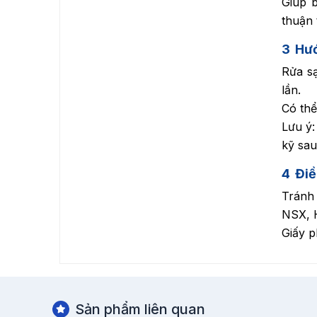
Giúp 
thuận 
3
Hướ
Rửa sạ
lần.
Có thể
Lưu ý:
kỹ sau
4
Điề
Tránh 
NSX, H
Giấy 
Sản phẩm liên quan