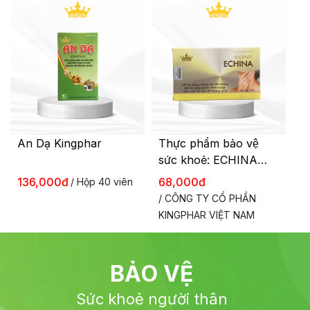
An Dạ Kingphar
Thực phẩm bảo vệ
sức khoẻ: ECHINA
KINGPHAR (30v)
136,000đ
68,000đ
/ Hộp 40 viên
/ CÔNG TY CỔ PHẦN
KINGPHAR VIỆT NAM
BẢO VỆ
Sức khoẻ người thân