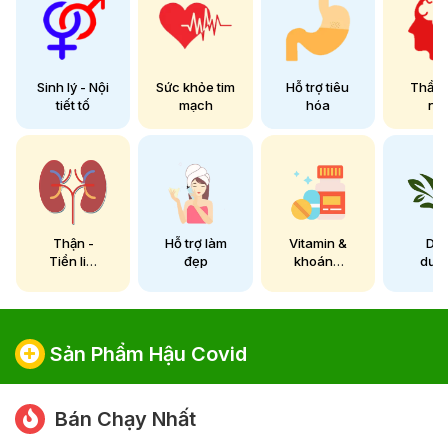
Sinh lý - Nội
Sức khỏe tim
Hỗ trợ tiêu
Thần 
tiết tố
mạch
hóa
nã
Thận -
Hỗ trợ làm
Vitamin &
Din
Tiền liệt
đẹp
khoáng
dưỡ
tuyến
chất
Sản Phẩm Hậu Covid
Bán Chạy Nhất