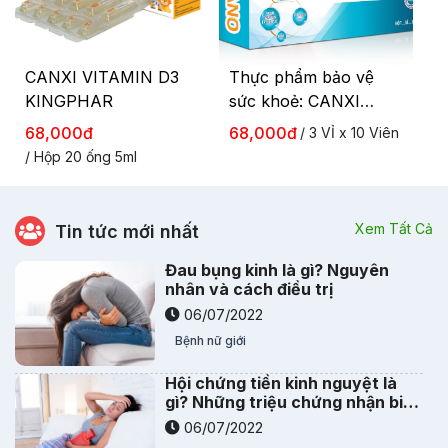
CANXI VITAMIN D3
Thực phẩm bảo vệ
KINGPHAR
sức khoẻ: CANXI
NANO - D3 - K2
68,000đ
68,000đ
/ 3 VỈ x 10 Viên
/ Hộp 20 ống 5ml
Xem Tất Cả
Tin tức mới nhất
Đau bụng kinh là gì? Nguyên
nhân và cách điều trị
06/07/2022
Bệnh nữ giới
Hội chứng tiền kinh nguyệt là
gì? Những triệu chứng nhận biết
và phương pháp điều trị
06/07/2022