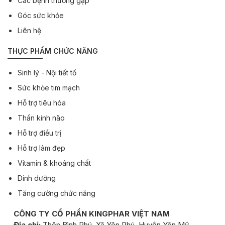
Các bệnh thường gặp
Góc sức khỏe
Liên hệ
THỰC PHẨM CHỨC NĂNG
Sinh lý - Nội tiết tố
Sức khỏe tim mạch
Hỗ trợ tiêu hóa
Thần kinh não
Hỗ trợ điều trị
Hỗ trợ làm đẹp
Vitamin & khoáng chất
Dinh dưỡng
Tăng cường chức năng
CÔNG TY CỔ PHẦN KINGPHAR VIỆT NAM
Địa chỉ:
Thôn Bình Phú, Xã Yên Phú, Huyện Yên Mỹ,